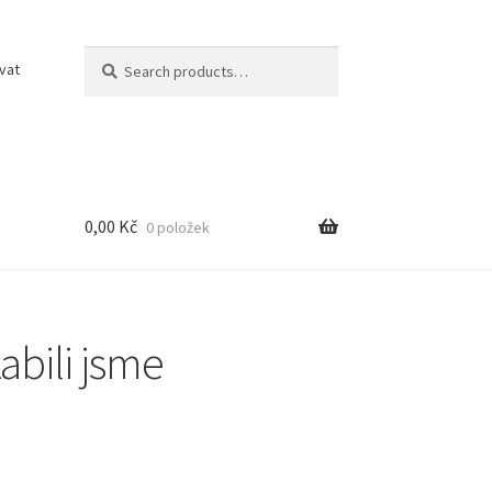
Search
Search
ovat
for:
0,00
Kč
0 položek
abili jsme