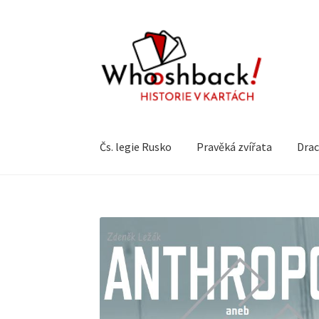
Přeskočit
Přejít
na
k
navigaci
obsahu
webu
Čs. legie Rusko
Pravěká zvířata
Drac