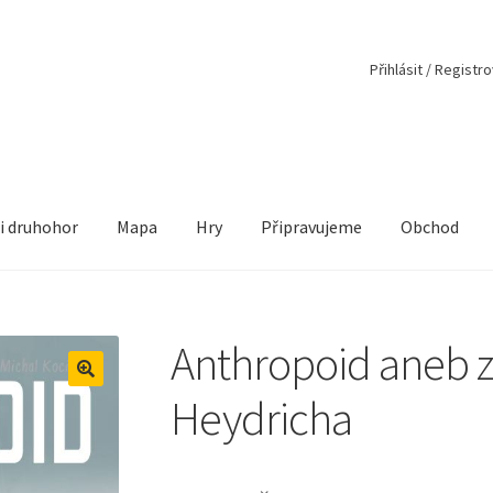
Přihlásit / Registr
i druhohor
Mapa
Hry
Připravujeme
Obchod
Anthropoid aneb z
🔍
Heydricha