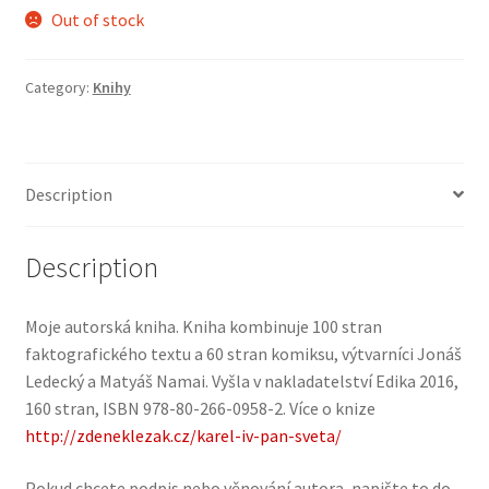
Out of stock
Category:
Knihy
Description
Description
Moje autorská kniha. Kniha kombinuje 100 stran
faktografického textu a 60 stran komiksu, výtvarníci Jonáš
Ledecký a Matyáš Namai. Vyšla v nakladatelství Edika 2016,
160 stran, ISBN 978-80-266-0958-2. Více o knize
http://zdeneklezak.cz/karel-iv-pan-sveta/
Pokud chcete podpis nebo věnování autora, napište to do