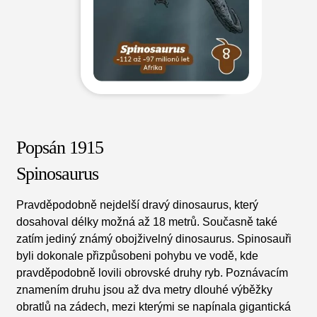
Obchod
Popsán 1915
Spinosaurus
Pravděpodobně nejdelší dravý dinosaurus, který
dosahoval délky možná až 18 metrů. Současně také
zatím jediný známý obojživelný dinosaurus. Spinosauři
byli dokonale přizpůsobeni pohybu ve vodě, kde
pravděpodobně lovili obrovské druhy ryb. Poznávacím
znamením druhu jsou až dva metry dlouhé výběžky
obratlů na zádech, mezi kterými se napínala gigantická