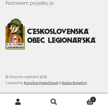
Partnerem projektu je
© Historie v kartách 2026
Created by
Karolína Vyskočilová
&
Dušan Konečný
.
0
Search
Search